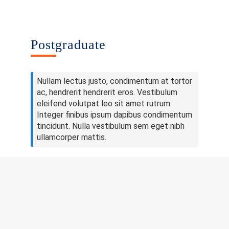
Publications
Contacts
Postgraduate
Nullam lectus justo, condimentum at tortor
ac, hendrerit hendrerit eros. Vestibulum
eleifend volutpat leo sit amet rutrum.
Integer finibus ipsum dapibus condimentum
tincidunt. Nulla vestibulum sem eget nibh
ullamcorper mattis.
© 2023 University of Colombo, Sri Lanka.
All rights reserved.