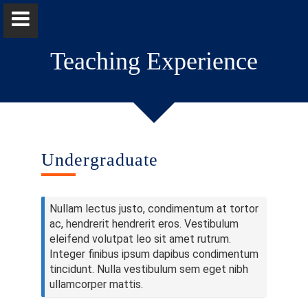
Teaching Experience
Professor Manuj Weerasinghe
Undergraduate
Home
Nullam lectus justo, condimentum at tortor
Positions
ac, hendrerit hendrerit eros. Vestibulum
eleifend volutpat leo sit amet rutrum.
Qualifications & Fellowships
Integer finibus ipsum dapibus condimentum
tincidunt. Nulla vestibulum sem eget nibh
Research & Grants
ullamcorper mattis.